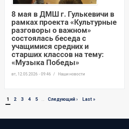
8 мая в ДМШ г. Гулькевичи в
рамках проекта «Культурные
разговоры о важном»
состоялась беседа с
учащимися средних и
старших классов на тему:
«Музыка Победы»
вт, 12.05.2026 - 09:46
Наши новости
Нумерация
Текущая
1
Page
2
Page
3
Page
4
Page
5
…
Следующая
Следующий ›
Последняя
Last »
страниц
страница
страница
страница